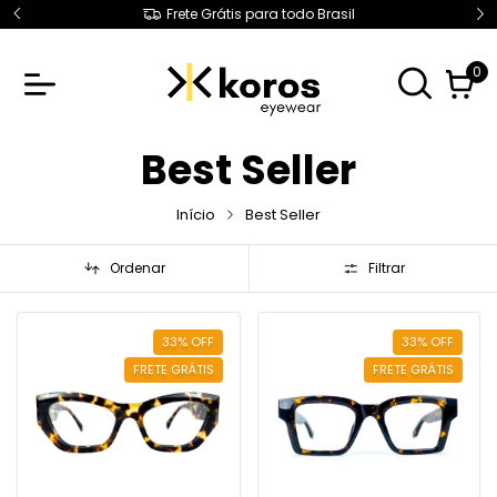
Frete Grátis para todo Brasil
0
Best Seller
Início
Best Seller
Ordenar
Filtrar
33
%
OFF
33
%
OFF
FRETE GRÁTIS
FRETE GRÁTIS