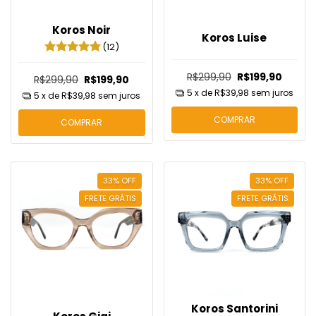
Koros Noir
Koros Luise
(12)
R$299,90
R$199,90
R$299,90
R$199,90
5
x de
R$39,98
sem juros
5
x de
R$39,98
sem juros
COMPRAR
COMPRAR
33
%
OFF
33
%
OFF
FRETE GRÁTIS
FRETE GRÁTIS
Koros Santorini