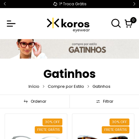
1° Troca Grátis
0
Gatinhos
Início
Compre por Estilo
Gatinhos
Ordenar
Filtrar
30
%
OFF
30
%
OFF
FRETE GRÁTIS
FRETE GRÁTIS