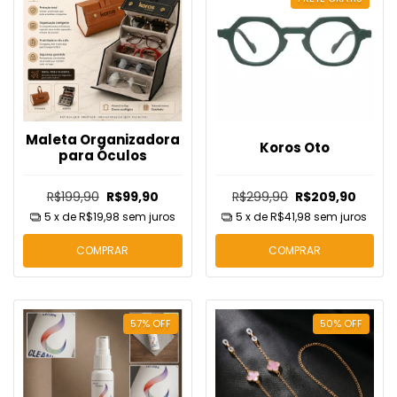
Maleta Organizadora
Koros Oto
para Óculos
R$199,90
R$99,90
R$299,90
R$209,90
5
x de
R$19,98
sem juros
5
x de
R$41,98
sem juros
COMPRAR
COMPRAR
57
%
OFF
50
%
OFF