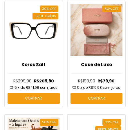
30
%
OFF
60
%
OFF
FRETE GRÁTIS
Koros Salt
Case de Luxo
R$299,90
R$209,90
R$199,90
R$79,90
5
x de
R$41,98
sem juros
5
x de
R$15,98
sem juros
COMPRAR
COMPRAR
50
%
OFF
30
%
OFF
FRETE GRÁTIS