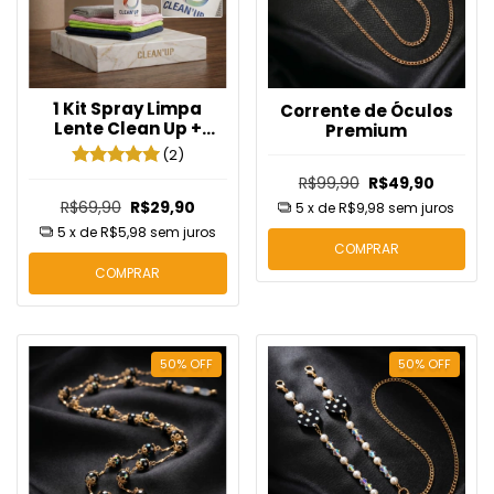
1 Kit Spray Limpa
Corrente de Óculos
Lente Clean Up +
Premium
Flanela Mágica
(2)
R$99,90
R$49,90
R$69,90
R$29,90
5
x de
R$9,98
sem juros
5
x de
R$5,98
sem juros
COMPRAR
COMPRAR
50
%
OFF
50
%
OFF