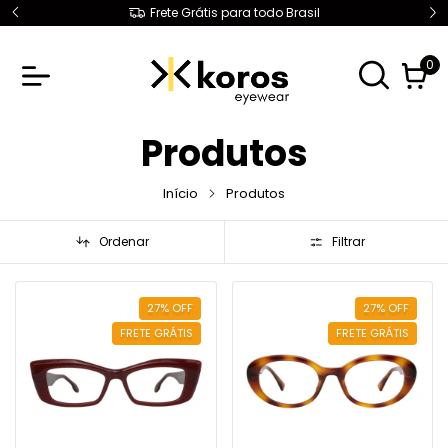
Frete Grátis para todo Brasil
0
Produtos
Início
Produtos
Ordenar
Filtrar
27
%
OFF
27
%
OFF
FRETE GRÁTIS
FRETE GRÁTIS