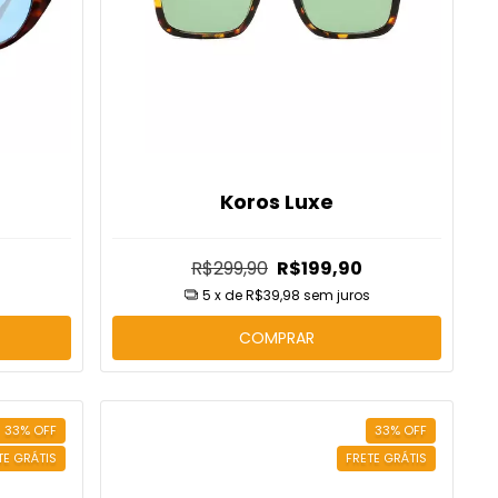
Koros Luxe
R$299,90
R$199,90
e Desconto
desconto no carrinho
5
x de
R$39,98
sem juros
COMPRAR
33
%
OFF
33
%
OFF
TE GRÁTIS
FRETE GRÁTIS