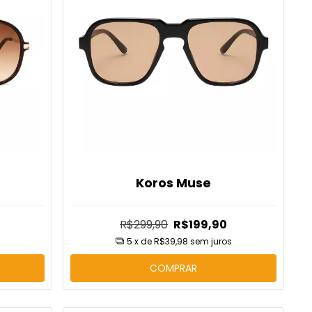
om disponível
omoções podem aparecer em
eve!
Koros Muse
R$299,90
R$199,90
5
x de
R$39,98
sem juros
COMPRAR