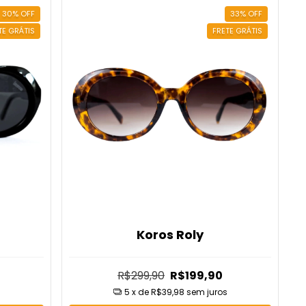
30
%
OFF
33
%
OFF
TE GRÁTIS
FRETE GRÁTIS
Koros Roly
R$299,90
R$199,90
5
x de
R$39,98
sem juros