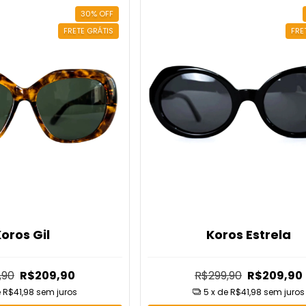
30
%
OFF
FRETE GRÁTIS
FRE
oros Gil
Koros Estrela
,90
R$209,90
R$299,90
R$209,90
e
R$41,98
sem juros
5
x de
R$41,98
sem juros