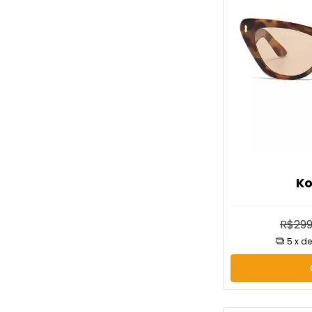
Ko
R$299
5
x d