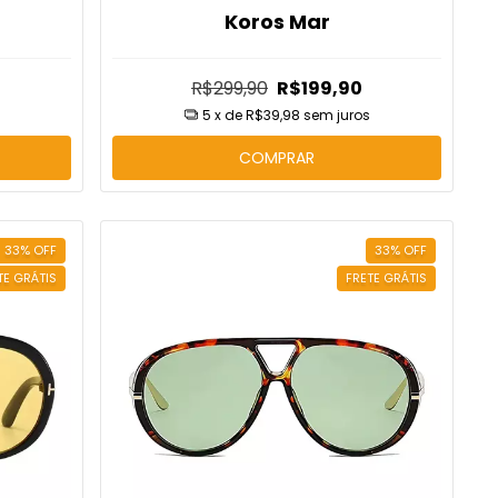
Koros Mar
R$299,90
R$199,90
5
x de
R$39,98
sem juros
COMPRAR
33
%
OFF
33
%
OFF
TE GRÁTIS
FRETE GRÁTIS