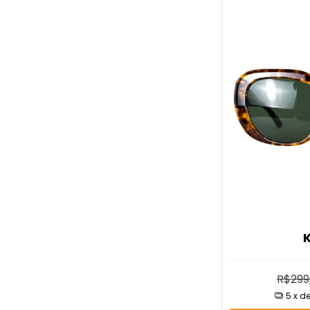
K
R$299
5
x d