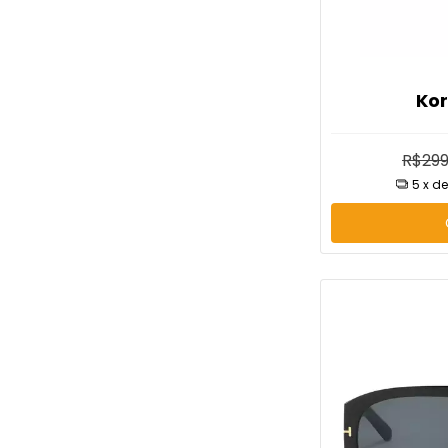
Kor
R$299
5
x d