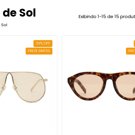
 de Sol
Exibindo 1-15 de 15 produ
 Sol
33
%
OFF
FRETE GRÁTIS
FRE