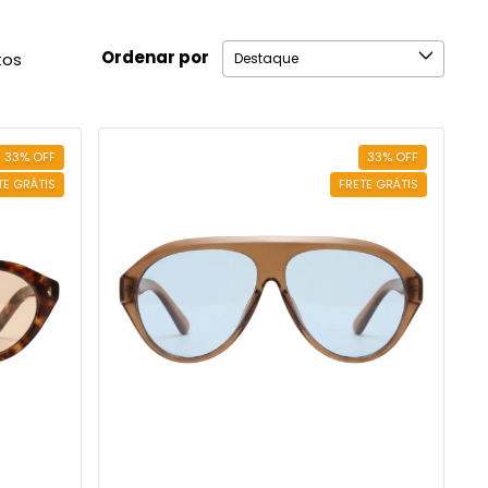
Ordenar por
tos
33
%
OFF
33
%
OFF
TE GRÁTIS
FRETE GRÁTIS