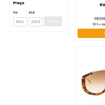
Preço
Ko
De
Até
R$299
Aplicar
5
x d