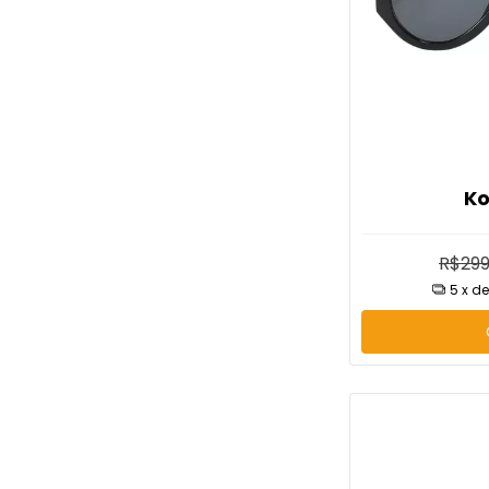
Ko
R$299
5
x d