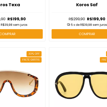
ros Texa
Koros Saf
,90
R$199,90
R$299,90
R$199,90
e
R$39,98
sem juros
5
x de
R$39,98
sem juros
COMPRAR
COMPRAR
33
%
OFF
FRETE GRÁTIS
FRE