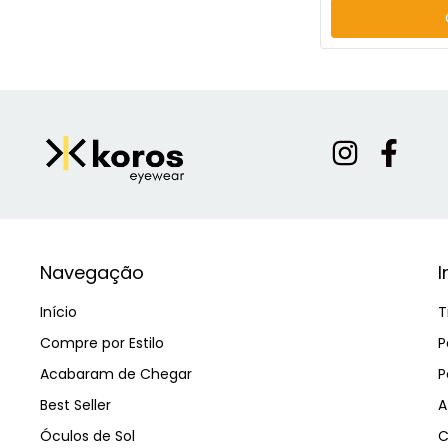
Navegação
I
Início
T
Compre por Estilo
P
Acabaram de Chegar
P
Best Seller
A
Óculos de Sol
C