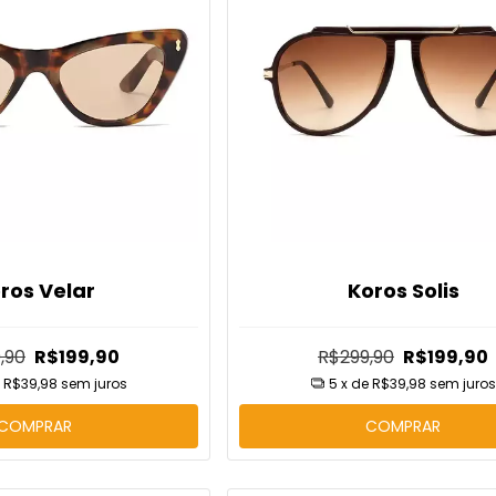
Nenhum cup
Fique de olho, novas pr
br
ros Velar
Koros Solis
,90
R$199,90
R$299,90
R$199,90
e
R$39,98
sem juros
5
x de
R$39,98
sem juros
COMPRAR
COMPRAR