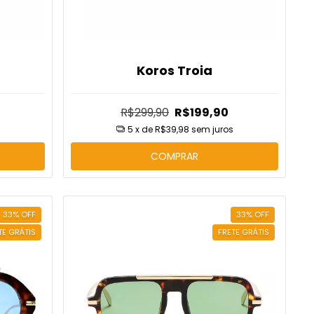
Koros Troia
R$299,90
R$199,90
5
x de
R$39,98
sem juros
COMPRAR
33
%
OFF
33
%
OFF
TE GRÁTIS
FRETE GRÁTIS