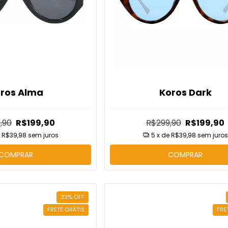
ros Alma
Koros Dark
,90
R$199,90
R$299,90
R$199,90
Cupons d
Adicione cupom de 
e
R$39,98
sem juros
5
x de
R$39,98
sem juros
COMPRAR
COMPRAR
33
%
OFF
FRETE GRÁTIS
FRE