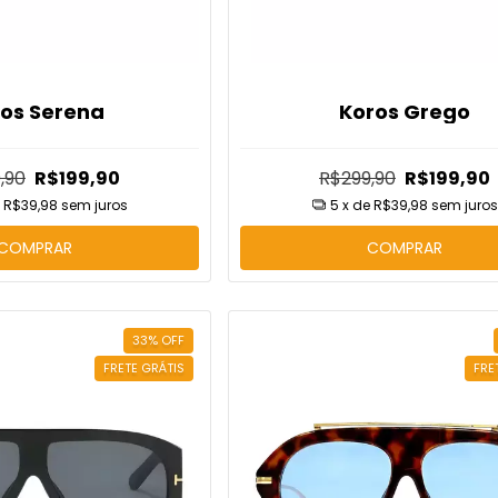
os Serena
Koros Grego
,90
R$199,90
R$299,90
R$199,90
e
R$39,98
sem juros
5
x de
R$39,98
sem juros
COMPRAR
COMPRAR
33
%
OFF
FRETE GRÁTIS
FRE