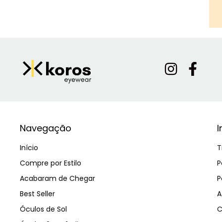
Navegação
I
Início
T
Compre por Estilo
P
Acabaram de Chegar
P
Best Seller
A
Óculos de Sol
C