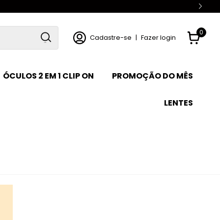
0
Cadastre-se
|
Fazer login
ÓCULOS 2 EM 1 CLIP ON
PROMOÇÃO DO MÊS
LENTES