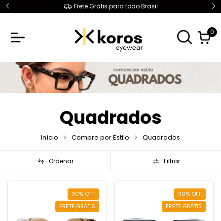
Frete Grátis para todo Brasil
0
Quadrados
Início
Compre por Estilo
Quadrados
Ordenar
Filtrar
30
%
OFF
30
%
OFF
FRETE GRÁTIS
FRETE GRÁTIS