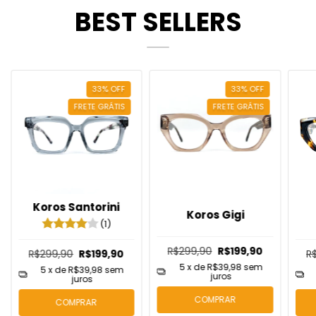
BEST SELLERS
33
%
OFF
33
%
OFF
FRETE GRÁTIS
FRETE GRÁTIS
Koros Santorini
Koros Gigi
(1)
R$299,90
R$199,90
R$299,90
R$199,90
R
5
x de
R$39,98
sem
5
x de
R$39,98
sem
juros
juros
COMPRAR
COMPRAR