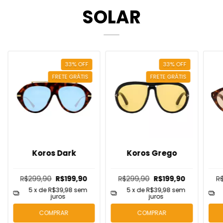
SOLAR
33
%
OFF
33
%
OFF
FRETE GRÁTIS
FRETE GRÁTIS
Koros Dark
Koros Grego
R$299,90
R$199,90
R$299,90
R$199,90
R
5
x de
R$39,98
sem
5
x de
R$39,98
sem
juros
juros
COMPRAR
COMPRAR