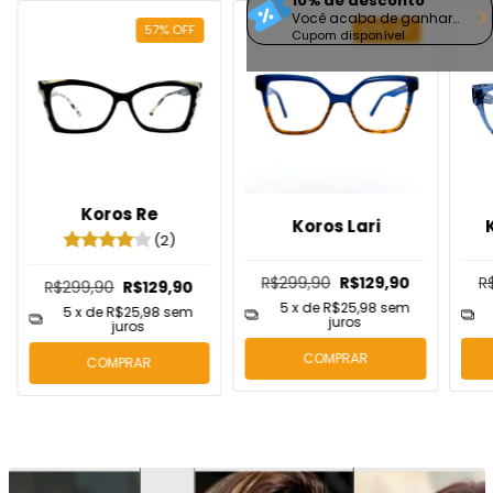
10% de desconto
Você acaba de ganhar
57
%
OFF
57
%
OFF
10% desc em sua compra!!
Cupom disponível
Koros Re
Koros Lari
(2)
R$299,90
R$129,90
R
R$299,90
R$129,90
5
x de
R$25,98
sem
5
x de
R$25,98
sem
juros
juros
COMPRAR
COMPRAR