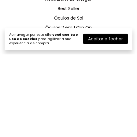
Best Seller
Óculos de Sol
Óculos 2 em 1 Clip On
Ao navegar por este site
você aceita o
Promoção do Mês
Aceitar e fechar
uso de cookies
para agilizar a sua
experiência de compra.
Acessórios de Óculos
Lentes
Institucional
Trocas e Devoluções
Política de Reembolso
Política de Entrega
A Marca
Como Descobrir o Tamanho Certo dos Óculos
Distância Pupilar