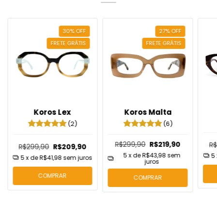
30
%
OFF
27
%
OFF
FRETE GRÁTIS
FRETE GRÁTIS
Koros Lex
Koros Malta
(2)
(6)
R$299,90
R$219,90
R$
R$299,90
R$209,90
5
x de
R$43,98
sem
5
5
x de
R$41,98
sem juros
juros
COMPRAR
COMPRAR