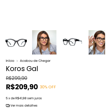
Início
Acabou de Chegar
Koros Gal
R$299,90
R$209,90
30
% OFF
5
x de
R$41,98
sem juros
Ver mais detalhes