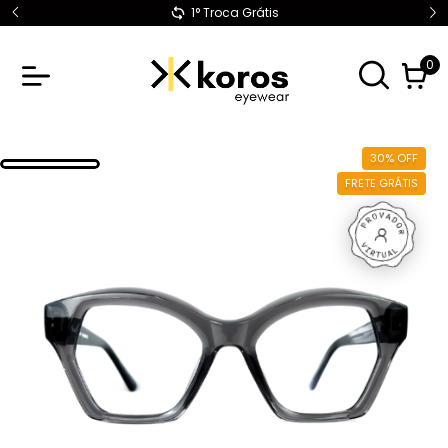
1° Troca Grátis
0
30
%
OFF
FRETE GRÁTIS