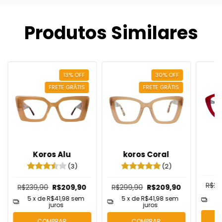
Produtos Similares
13
%
OFF
30
%
OFF
FRETE GRÁTIS
FRETE GRÁTIS
Koros Alu
koros Coral
K
(3)
(2)
R$29
R$239,90
R$209,90
R$299,90
R$209,90
5
5
x de
R$41,98
sem
5
x de
R$41,98
sem
juros
juros
COMPRAR
COMPRAR