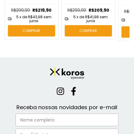
R$299,90
R$219,90
R$299,90
R$209,90
R$29
5
x de
R$43,98
sem
5
x de
R$41,98
sem
5
juros
juros
COMPRAR
COMPRAR
Receba nossas novidades por e-mail