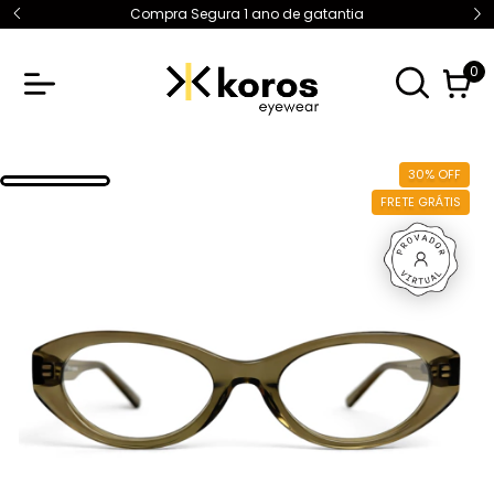
Compra Segura 1 ano de gatantia
0
30
%
OFF
FRETE GRÁTIS