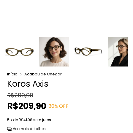
Início
Acabou de Chegar
Koros Axis
R$299,90
R$209,90
30
% OFF
5
x de
R$41,98
sem juros
Ver mais detalhes