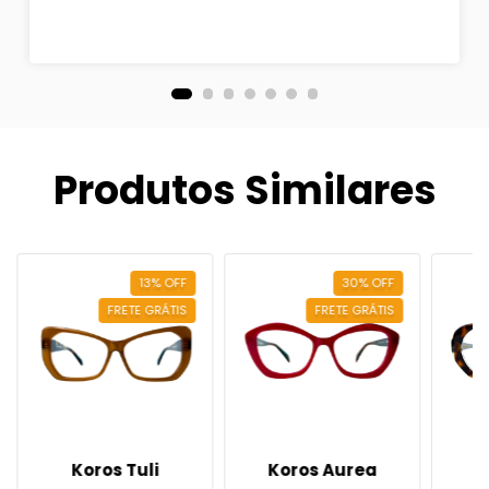
Produtos Similares
13
%
OFF
30
%
OFF
FRETE GRÁTIS
FRETE GRÁTIS
Koros Tuli
Koros Aurea
K