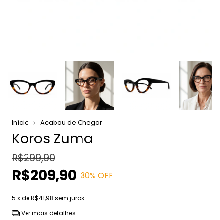
Início
Acabou de Chegar
Koros Zuma
R$299,90
R$209,90
30
% OFF
5
x de
R$41,98
sem juros
Ver mais detalhes