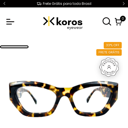
1° Troca Grátis
0
33
%
OFF
FRETE GRÁTIS