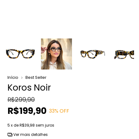
Início
Best Seller
Koros Noir
R$299,90
R$199,90
33
% OFF
5
x de
R$39,98
sem juros
Ver mais detalhes