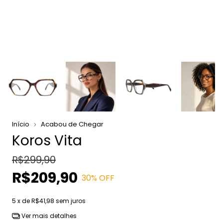
Início
Acabou de Chegar
Koros Vita
R$299,90
R$209,90
30
% OFF
5
x de
R$41,98
sem juros
Ver mais detalhes