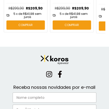
R$299,90
R$209,90
R$299,90
R$209,90
R$23
5
x de
R$41,98
sem
5
x de
R$41,98
sem
5
juros
juros
COMPRAR
COMPRAR
Receba nossas novidades por e-mail