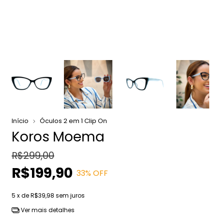
Início
Óculos 2 em 1 Clip On
Koros Moema
R$299,00
R$199,90
33
% OFF
5
x de
R$39,98
sem juros
Ver mais detalhes