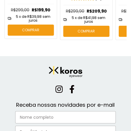
R$299,00
R$199,90
R$299,90
R$209,90
R$29
5
x de
R$39,98
sem
5
x de
R$41,98
sem
5
juros
juros
COMPRAR
COMPRAR
Receba nossas novidades por e-mail