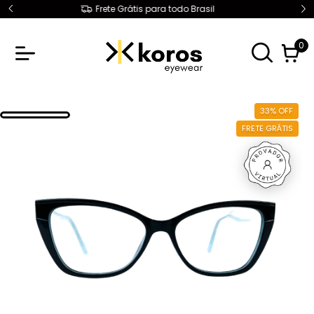
1° Troca Grátis
0
33
%
OFF
FRETE GRÁTIS