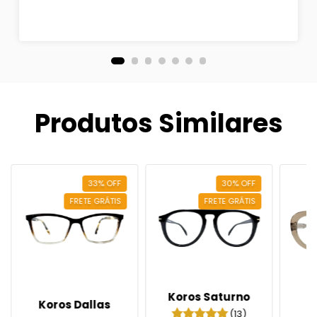
Produtos Similares
33
%
OFF
30
%
OFF
FRETE GRÁTIS
FRETE GRÁTIS
Koros Saturno
Koros Dallas
(13)