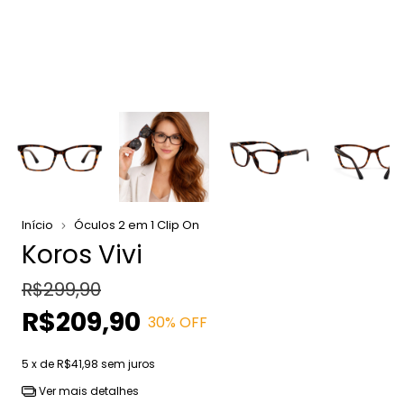
Início
Óculos 2 em 1 Clip On
Koros Vivi
R$299,90
R$209,90
30
% OFF
5
x de
R$41,98
sem juros
Ver mais detalhes