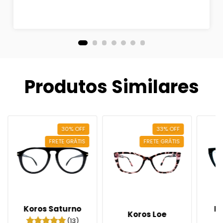
Produtos Similares
30
%
OFF
33
%
OFF
FRETE GRÁTIS
FRETE GRÁTIS
Koros Saturno
K
Koros Loe
(13)