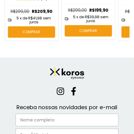
R$299,00
R$199,90
R$299,90
R$209,90
R$2
5
x de
R$39,98
sem
5
x de
R$41,98
sem
5
juros
juros
COMPRAR
COMPRAR
Receba nossas novidades por e-mail