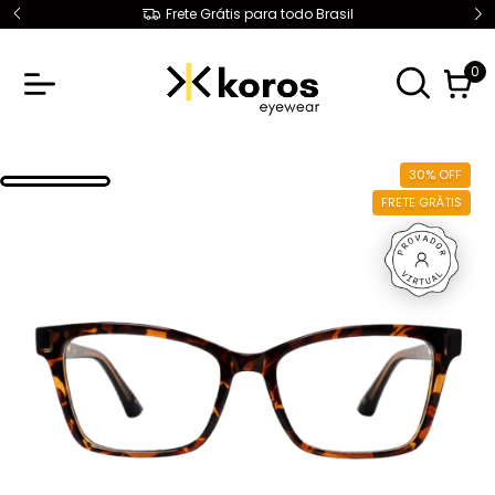
Frete Grátis para todo Brasil
0
30
%
OFF
FRETE GRÁTIS