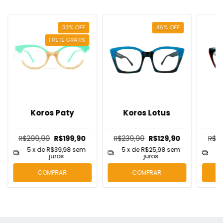
33
%
OFF
46
%
OFF
FRETE GRÁTIS
Koros Paty
Koros Lotus
R$299,90
R$199,90
R$239,90
R$129,90
R$2
5
x de
R$39,98
sem
5
x de
R$25,98
sem
5
juros
juros
COMPRAR
COMPRAR