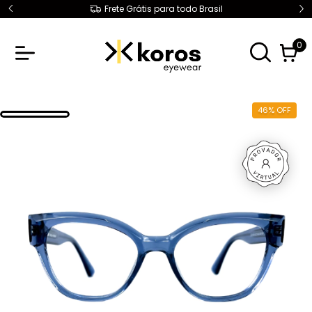
Frete Grátis para todo Brasil
0
46
%
OFF