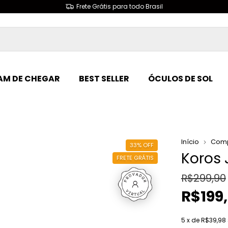
1° Troca Grátis
M DE CHEGAR
BEST SELLER
ÓCULOS DE SOL
Início
Comp
33
%
OFF
Koros 
FRETE GRÁTIS
R$299,90
R$199
5
x de
R$39,98