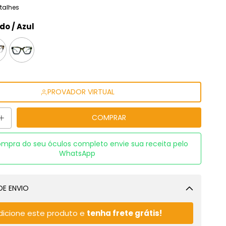
talhes
do / Azul
PROVADOR VIRTUAL
mpra do seu óculos completo envie sua receita pelo
WhatsApp
DE ENVIO
Alterar CEP
dicione este produto e
tenha frete grátis!