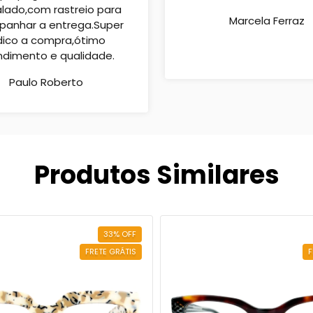
ado,com rastreio para
Marcela Ferraz
anhar a entrega.Super
dico a compra,ótimo
ndimento e qualidade.
Paulo Roberto
Produtos Similares
33
%
OFF
FRETE GRÁTIS
F