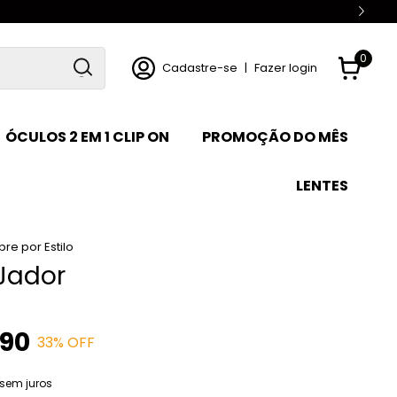
0
Cadastre-se
|
Fazer login
ÓCULOS 2 EM 1 CLIP ON
PROMOÇÃO DO MÊS
LENTES
re por Estilo
Jador
,90
33
% OFF
sem juros