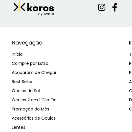
Navegação
I
Início
T
Compre por Estilo
P
Acabaram de Chegar
P
Best Seller
A
Óculos de Sol
C
Óculos 2 em 1 Clip On
D
Promoção do Mês
C
Acessórios de Óculos
Lentes