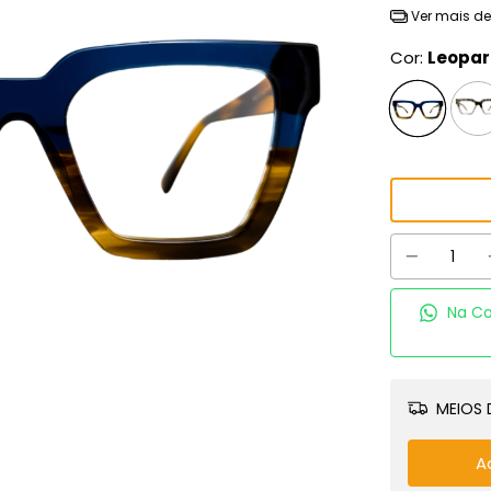
Ver mais de
Cor:
Leopar
Na Co
MEIOS 
A