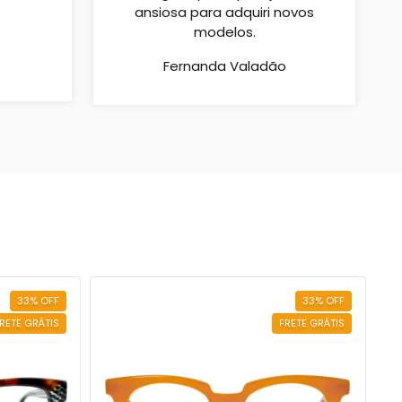
ansiosa para adquiri novos
modelos.
Fernanda Valadão
33
%
OFF
33
%
OFF
RETE GRÁTIS
FRETE GRÁTIS