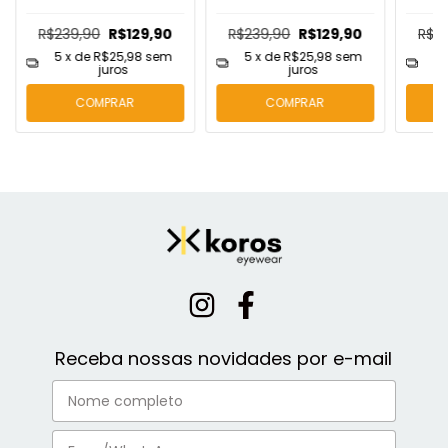
R$239,90
R$129,90
R$239,90
R$129,90
R$2
5
x de
R$25,98
sem
5
x de
R$25,98
sem
5
juros
juros
COMPRAR
COMPRAR
Receba nossas novidades por e-mail