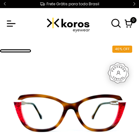
1° Troca Grátis
0
46
%
OFF