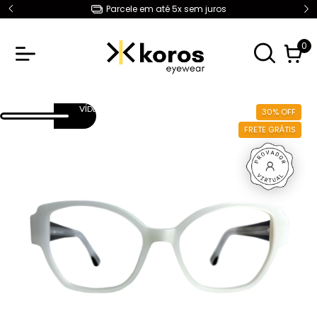
Parcele em até 5x sem juros
0
30
%
OFF
FRETE GRÁTIS