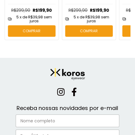
R$299,90
R$199,90
R$299,90
R$199,90
R$2
5
x de
R$39,98
sem
5
x de
R$39,98
sem
5
juros
juros
COMPRAR
COMPRAR
Receba nossas novidades por e-mail