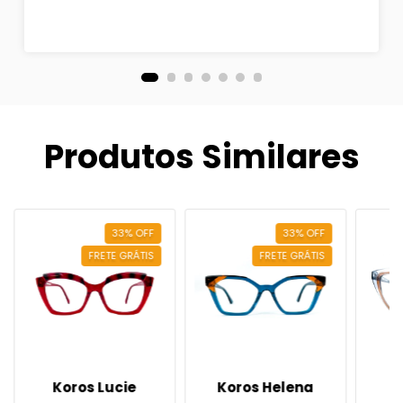
Produtos Similares
33
%
OFF
33
%
OFF
FRETE GRÁTIS
FRETE GRÁTIS
Koros Lucie
Koros Helena
K