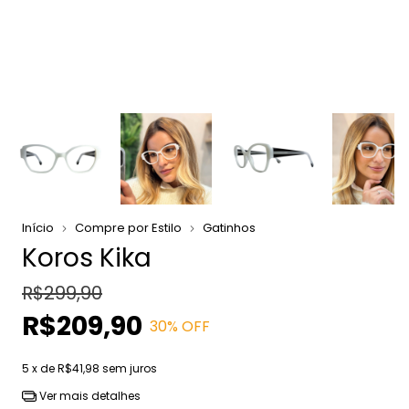
Início
Compre por Estilo
Gatinhos
Koros Kika
R$299,90
R$209,90
30
% OFF
5
x de
R$41,98
sem juros
Ver mais detalhes