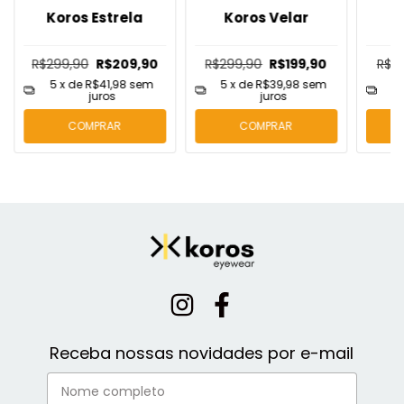
Koros Estrela
Koros Velar
R$299,90
R$209,90
R$299,90
R$199,90
R$2
5
x de
R$41,98
sem
5
x de
R$39,98
sem
5
juros
juros
COMPRAR
COMPRAR
Receba nossas novidades por e-mail