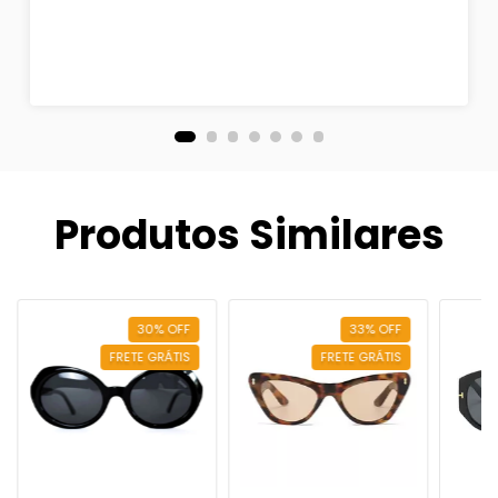
Produtos Similares
30
%
OFF
33
%
OFF
FRETE GRÁTIS
FRETE GRÁTIS