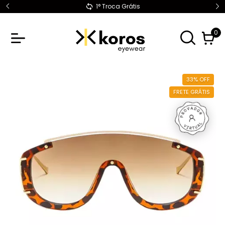
1° Troca Grátis
0
33
%
OFF
FRETE GRÁTIS