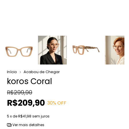
Início
Acabou de Chegar
koros Coral
R$299,90
R$209,90
30
% OFF
5
x de
R$41,98
sem juros
Ver mais detalhes