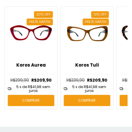
30
%
OFF
13
%
OFF
FRETE GRÁTIS
FRETE GRÁTIS
Koros Aurea
Koros Tuli
K
R$299,90
R$209,90
R$239,90
R$209,90
R$29
5
x de
R$41,98
sem
5
x de
R$41,98
sem
5
juros
juros
COMPRAR
COMPRAR