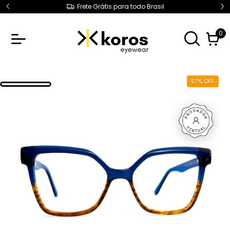
Frete Grátis para todo Brasil
0
57
%
OFF