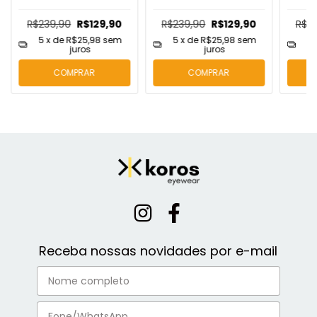
R$239,90
R$129,90
R$239,90
R$129,90
R$2
5
x de
R$25,98
sem
5
x de
R$25,98
sem
5
juros
juros
COMPRAR
COMPRAR
Receba nossas novidades por e-mail