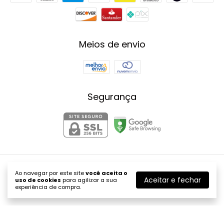
Meios de envio
Segurança
Koros Eyewear
Ao navegar por este site
você aceita o
Aceitar e fechar
uso de cookies
para agilizar a sua
©2026. koros Eyewear - 48623476000105. Todos os direitos
experiência de compra.
reservados.