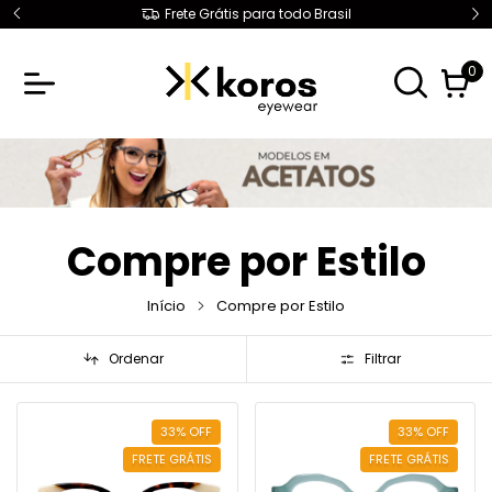
Frete Grátis para todo Brasil
0
Compre por Estilo
Início
Compre por Estilo
Ordenar
Filtrar
33
%
OFF
33
%
OFF
FRETE GRÁTIS
FRETE GRÁTIS